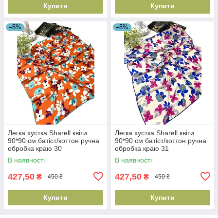
Купити
Купити
–5%
–5%
Легка хустка Sharell квіти
Легка хустка Sharell квіти
90*90 см батіст/коттон ручна
90*90 см батіст/коттон ручна
обробка краю 30
обробка краю 31
В наявності
В наявності
427,50
427,50
₴
₴
450 ₴
450 ₴
Купити
Купити