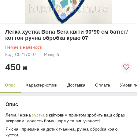
Легка хустка Bona Sera квіти 90*90 см батіст/
коттон ручна обробка краю 07
Немає в наявності
Код: С02170 07
Роздріб
450
₴
Опис
Характеристики
Доставка
Оплата
Умови п
Опис
Легка і ніжна
хустка
з квітковим принтом зробить ваш образ
яскравим, додасть йому шарму та вишуканості.
Якісна і приємна на дотик тканина, ручна обробка краю
хустки.