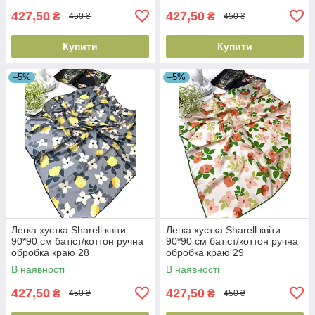
427,50
427,50
₴
₴
450 ₴
450 ₴
Купити
Купити
–5%
–5%
Легка хустка Sharell квіти
Легка хустка Sharell квіти
90*90 см батіст/коттон ручна
90*90 см батіст/коттон ручна
обробка краю 28
обробка краю 29
В наявності
В наявності
427,50
427,50
₴
₴
450 ₴
450 ₴