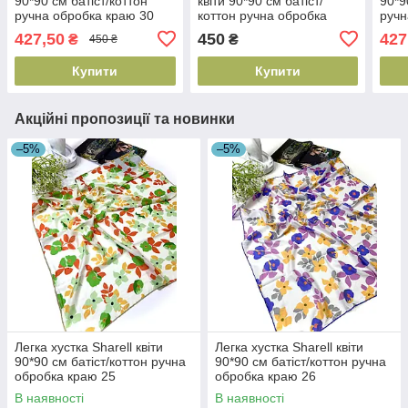
90*90 см батіст/коттон
квіти 90*90 см батіст/
90*9
ручна обробка краю 30
коттон ручна обробка
ручн
краю 03
427,50
450
427
₴
₴
450 ₴
Купити
Купити
Акційні пропозиції та новинки
–5%
–5%
Легка хустка Sharell квіти
Легка хустка Sharell квіти
90*90 см батіст/коттон ручна
90*90 см батіст/коттон ручна
обробка краю 25
обробка краю 26
В наявності
В наявності