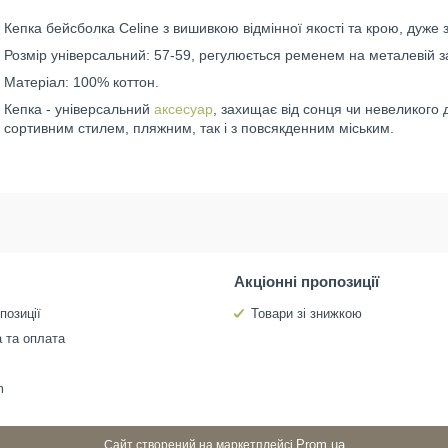
Кепка бейсболка Celine з вишивкою відмінної якості та крою, дуже 
Розмір універсальний: 57-59, регулюється ременем на металевій за
Матеріал: 100% коттон.
Кепка - універсальний
аксесуар
, захищає від сонця чи невеликого 
сортивним стилем, пляжним, так і з повсякденним міським.
Акціонні пропозиції
позиції
Товари зі знижкою
 та оплата
m
Prom.ua
Сайт створений на маркетплейсі