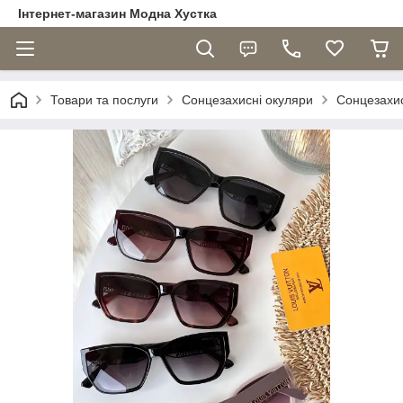
Інтернет-магазин Модна Хустка
Товари та послуги
Сонцезахисні окуляри
Сонцезахис