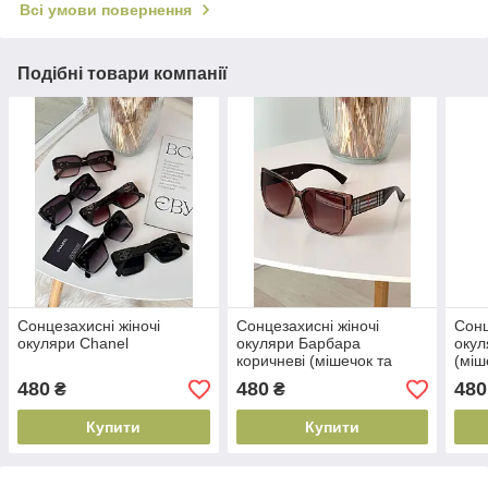
Всі умови повернення
Подібні товари компанії
Сонцезахисні жіночі
Сонцезахисні жіночі
Сонц
окуляри Chanel
окуляри Барбара
окул
коричневі (мішечок та
(міш
салфетка у подарунок)
пода
480
480
480
₴
₴
Купити
Купити