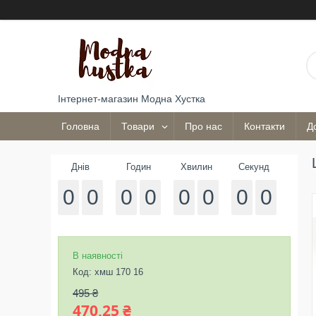
Інтернет-магазин Модна Хустка
Головна
Товари
Про нас
Контакти
Д
Днів
Годин
Хвилин
Секунд
0
0
0
0
0
0
0
0
В наявності
Код:
хмш 170 16
495 ₴
470,25 ₴