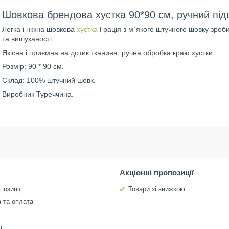
Шовкова брендова хустка 90*90 см, ручний пі
Легка і ніжна шовкова
хустка
Грація з м`якого штучного шовку зроб
та вишуканості.
Якісна і приємна на дотик тканина, ручна обробка краю хустки.
Розмір: 90 * 90 см.
Склад: 100% штучний шовк.
Виробник Туреччина.
Акціонні пропозиції
позиції
Товари зі знижкою
 та оплата
m