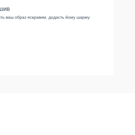
дшив
ить ваш образ яскравим, додасть йому шарму