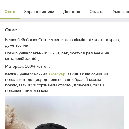
Опис
Характеристики
Доставка
Оплата
Умови п
Опис
Кепка бейсболка Celine з вишивкою відмінної якості та крою,
дуже зручна.
Розмір універсальний: 57-59, регулюється ременем на
металевій застібці.
Матеріал: 100% коттон.
Кепка - універсальний
аксесуар
, захищає від сонця чи
невеликого дощику, доповнює ваш образ. Її можна
поєднувати як зі сортивним стилем, пляжним, так і з
повсякденним міським.