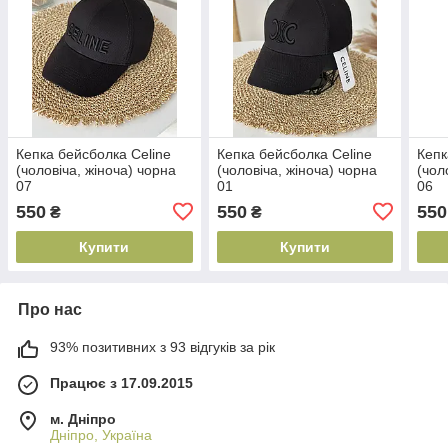
Кепка бейсболка Celine
Кепка бейсболка Celine
Кепк
(чоловіча, жіноча) чорна
(чоловіча, жіноча) чорна
(чол
07
01
06
550
550
550
₴
₴
Купити
Купити
Про нас
93% позитивних з 93 відгуків за рік
Працює з 17.09.2015
м. Дніпро
Дніпро, Україна