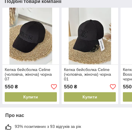
Подібні товари компанії
Кепка бейсболка Celine
Кепка бейсболка Celine
Кепк
(чоловіча, жіноча) чорна
(чоловіча, жіноча) чорна
Boss
07
01
чорн
550
550
550
₴
₴
Купити
Купити
Про нас
93% позитивних з 93 відгуків за рік