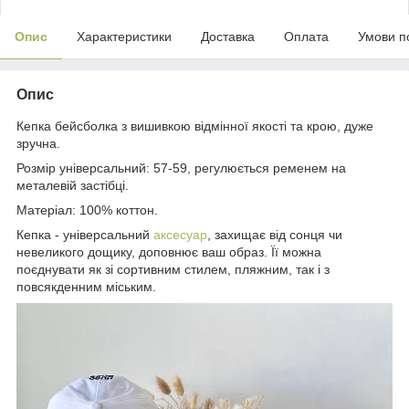
Опис
Характеристики
Доставка
Оплата
Умови п
Опис
Кепка бейсболка з вишивкою відмінної якості та крою, дуже
зручна.
Розмір універсальний: 57-59, регулюється ременем на
металевій застібці.
Матеріал: 100% коттон.
Кепка - універсальний
аксесуар
, захищає від сонця чи
невеликого дощику, доповнює ваш образ. Її можна
поєднувати як зі сортивним стилем, пляжним, так і з
повсякденним міським.