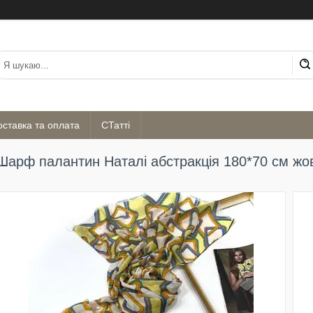
оставка та оплата
СТатті
Шарф палантин Наталі абстракція 180*70 см жо