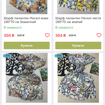
Шарф палантин Наталі маки
Шарф палантин Наталі листя
180*70 см блакитний
180*70 см жовтий
В наявності
В наявності
304
304
₴
₴
320 ₴
320 ₴
Купити
Купити
–5%
–5%