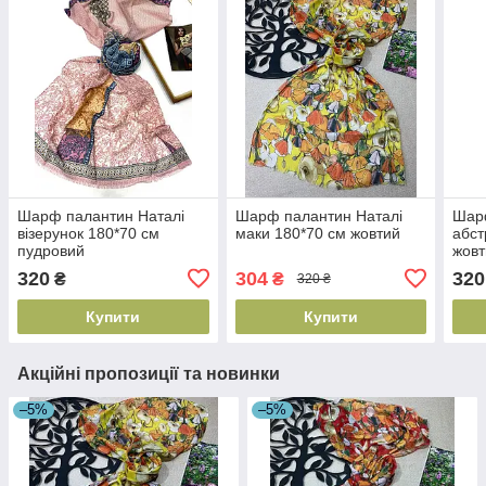
Шарф палантин Наталі
Шарф палантин Наталі
Шар
візерунок 180*70 см
маки 180*70 см жовтий
абст
пудровий
жовт
320
304
320
₴
₴
320 ₴
Купити
Купити
Акційні пропозиції та новинки
–5%
–5%