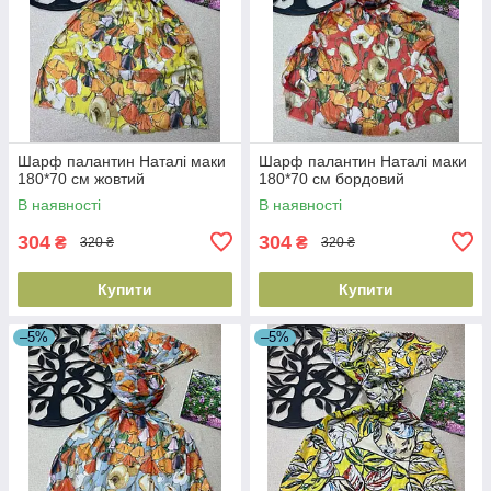
Шарф палантин Наталі маки
Шарф палантин Наталі маки
180*70 см жовтий
180*70 см бордовий
В наявності
В наявності
304
304
₴
₴
320 ₴
320 ₴
Купити
Купити
–5%
–5%