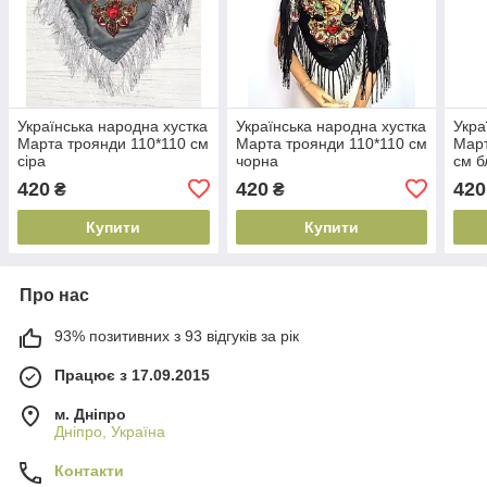
Українська народна хустка
Українська народна хустка
Укра
Марта троянди 110*110 см
Марта троянди 110*110 см
Март
сіра
чорна
см б
420
420
420
₴
₴
Купити
Купити
Про нас
93% позитивних з 93 відгуків за рік
Працює з 17.09.2015
м. Дніпро
Дніпро, Україна
Контакти