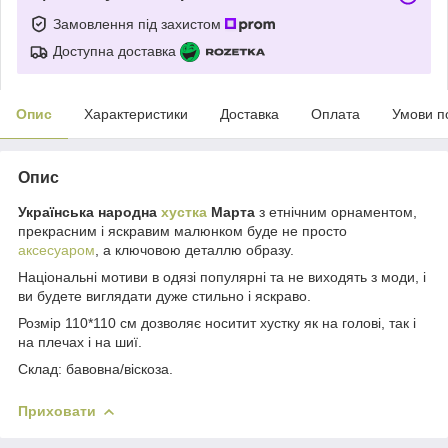
Замовлення під захистом
Доступна доставка
Опис
Характеристики
Доставка
Оплата
Умови п
Опис
Українська народна
хустка
Марта
з етнічним орнаментом,
прекрасним і яскравим малюнком буде не просто
аксесуаром
, а ключовою деталлю образу.
Національні мотиви в одязі популярні та не виходять з моди, і
ви будете виглядати дуже стильно і яскраво.
Розмір 110*110 см дозволяє носитит хустку як на голові, так і
на плечах і на шиї.
Склад: бавовна/віскоза.
Приховати