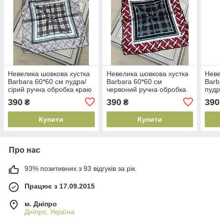
Невелика шовкова хустка
Невелика шовкова хустка
Неве
Barbara 60*60 см пудра/
Barbara 60*60 см
Barb
сірий ручна обробка краю
червоний ручна обробка
пудр
краю
кра
390
390
390
₴
₴
Купити
Купити
Про нас
93% позитивних з 93 відгуків за рік
Працює з 17.09.2015
м. Дніпро
Дніпро, Україна