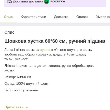
Доступна доставка
Опис
Характеристики
Доставка
Оплата
Умови п
Опис
Шовкова хустка 60*60 см, ручний підшив
Легка і ніжна шовкова
хустка
з м`якого штучного шовку
зробить ваш образ яскравим, додасть йому шарму
та вишуканості.
Якісна і приємна на дотик тканина, ручна обробка краю
хустки.
Розмір: 60*60 см.
Склад: 100% штучний шовк.
Виробник Туреччина.
Приховати