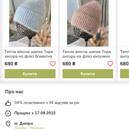
Тепла жіноча шапка Тора
Тепла жіноча шапка Тора
Тепл
ангора на флісі блакитна
ангора на флісі капучино
анго
680
680
680
₴
₴
Купити
Купити
Про нас
94% позитивних з 94 відгуків за рік
Працює з 17.09.2015
м. Дніпро
Дніпро, Україна