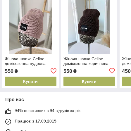
Жіноча шапка Celine
Жіноча шапка Celine
Жіно
демісезонна пудрова
демісезонна коричнева
демі
550
550
450
₴
₴
Купити
Купити
Про нас
94% позитивних з 94 відгуків за рік
Працює з 17.09.2015