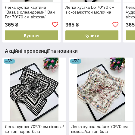
Легка хустка картина
Легка хустка Lo 70*70 см
Легк
"Ваза з олеандрами" Ван
віскоза/коттон молочна
Чудо
Гог 70*70 см віскоза/
віск
коттон
365
365
365
₴
₴
Купити
Купити
Акційні пропозиції та новинки
–5%
–5%
Легка хустка 70*70 см віскоза/
Легка хустка nature 70*70 см
коттон чорно-біла
віскоза/коттон біла