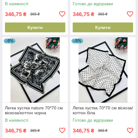
В наявності
Готово до відправки
346,75
346,75
₴
₴
365 ₴
365 ₴
Купити
Купити
–5%
–5%
Легка хустка nature 70*70 см
Легка хустка 70*70 см віскоза/
віскоза/коттон чорна
коттон біла
В наявності
Готово до відправки
346,75
346,75
₴
₴
365 ₴
365 ₴