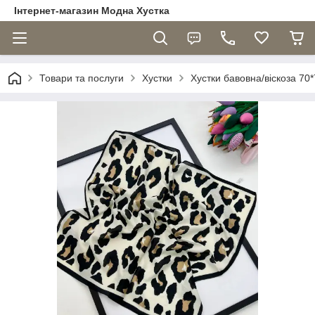
Інтернет-магазин Модна Хустка
Товари та послуги
Хустки
Хустки бавовна/віскоза 70