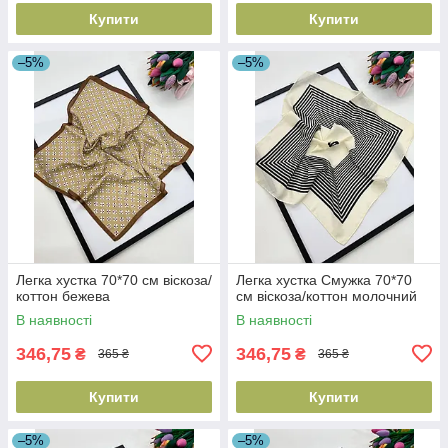
Купити
Купити
–5%
–5%
Легка хустка 70*70 см віскоза/
Легка хустка Смужка 70*70
коттон бежева
см віскоза/коттон молочний
В наявності
В наявності
346,75
346,75
₴
₴
365 ₴
365 ₴
Купити
Купити
–5%
–5%