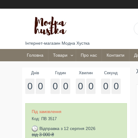
Інтернет-магазин Модна Хустка
Головна
Товари
Про нас
Контакти
Д
Днів
Годин
Хвилин
Секунд
0
0
0
0
0
0
0
0
Під замовлення
Код:
ПВ 3517
Відправка з 12 серпня 2026
від 3 000 ₴