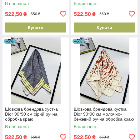
В наявності
В наявності
522,50
522,50
₴
₴
550 ₴
550 ₴
Купити
Купити
–5%
–5%
Шовкова брендова хустка
Шовкова брендова хустка
Dior 90*90 см сірий ручна
Dior 90*90 см молочно-
обробка краю
бежевий ручна обробка краю
В наявності
В наявності
522,50
522,50
₴
₴
550 ₴
550 ₴