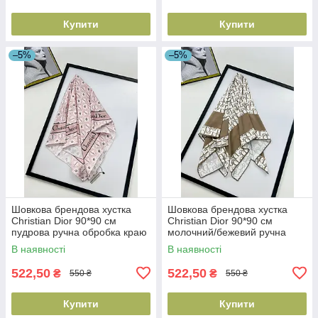
Купити
Купити
–5%
–5%
Шовкова брендова хустка
Шовкова брендова хустка
Christian Dior 90*90 см
Christian Dior 90*90 см
пудрова ручна обробка краю
молочний/бежевий ручна
обробка краю
В наявності
В наявності
522,50
522,50
₴
₴
550 ₴
550 ₴
Купити
Купити