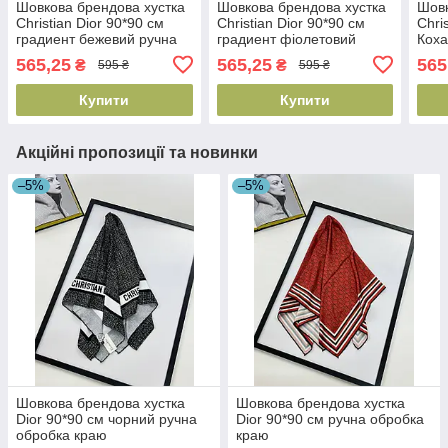
Шовкова брендова хустка
Шовкова брендова хустка
Шовк
Christian Dior 90*90 см
Christian Dior 90*90 см
Chri
градиент бежевий ручна
градиент фіолетовий
Коха
обробка краю
ручна обробка краю
обро
565,25
565,25
565
₴
₴
595 ₴
595 ₴
Купити
Купити
Акційні пропозиції та новинки
–5%
–5%
Шовкова брендова хустка
Шовкова брендова хустка
Dior 90*90 см чорний ручна
Dior 90*90 см ручна обробка
обробка краю
краю