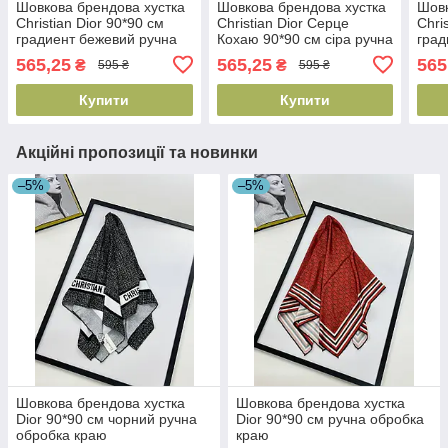
Шовкова брендова хустка
Шовкова брендова хустка
Шовк
Christian Dior 90*90 см
Christian Dior Серце
Chri
градиент бежевий ручна
Кохаю 90*90 см сіра ручна
град
обробка краю
обробка краю
ручн
565,25
565,25
565
₴
₴
595 ₴
595 ₴
Купити
Купити
Акційні пропозиції та новинки
–5%
–5%
Шовкова брендова хустка
Шовкова брендова хустка
Dior 90*90 см чорний ручна
Dior 90*90 см ручна обробка
обробка краю
краю