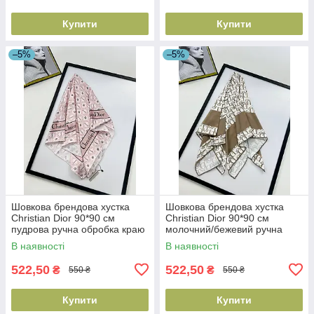
Купити
Купити
–5%
–5%
Шовкова брендова хустка
Шовкова брендова хустка
Christian Dior 90*90 см
Christian Dior 90*90 см
пудрова ручна обробка краю
молочний/бежевий ручна
обробка краю
В наявності
В наявності
522,50
522,50
₴
₴
550 ₴
550 ₴
Купити
Купити