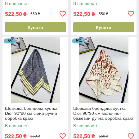
В наявності
В наявності
522,50
522,50
₴
₴
550 ₴
550 ₴
Купити
Купити
–5%
–5%
Шовкова брендова хустка
Шовкова брендова хустка
Dior 90*90 см сірий ручна
Dior 90*90 см молочно-
обробка краю
бежевий ручна обробка краю
В наявності
В наявності
522,50
522,50
₴
₴
550 ₴
550 ₴