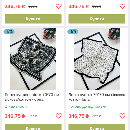
346,75
346,75
₴
₴
365 ₴
365 ₴
Купити
Купити
–5%
–5%
Легка хустка nature 70*70 см
Легка хустка 70*70 см віскоза/
віскоза/коттон чорна
коттон біла
В наявності
Готово до відправки
346,75
346,75
₴
₴
365 ₴
365 ₴
Купити
Купити