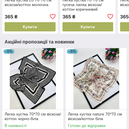
віскоза/коттон молочна
гусяча лапка віскоза/
віск
коттон коричневий
365
365
365
₴
₴
Купити
Купити
Акційні пропозиції та новинки
–5%
–5%
Легка хустка 70*70 см віскоза/
Легка хустка nature 70*70 см
коттон чорно-біла
віскоза/коттон біла
В наявності
Готово до відправки