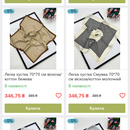
–5%
–5%
Легка хустка 70*70 см віскоза/
Легка хустка Смужка 70*70
коттон бежева
см віскоза/коттон молочний
В наявності
В наявності
346,75
346,75
₴
₴
365 ₴
365 ₴
Купити
Купити
–5%
–5%