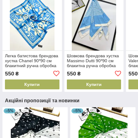
Легка батистова брендова
Шовкова брендова хустка
Шовк
хустка Chanel 90*90 см
Massimo Dutti 90*90 см
Vale
блакитний ручна обробка
блакитна ручна обробка
блак
краю
краю
кра
550
550
550
₴
₴
Купити
Купити
Акційні пропозиції та новинки
–5%
–5%