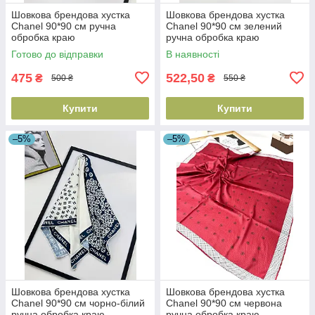
Шовкова брендова хустка
Шовкова брендова хустка
Chanel 90*90 см ручна
Chanel 90*90 см зелений
обробка краю
ручна обробка краю
Готово до відправки
В наявності
475
522,50
₴
₴
500 ₴
550 ₴
Купити
Купити
–5%
–5%
Шовкова брендова хустка
Шовкова брендова хустка
Chanel 90*90 см чорно-білий
Chanel 90*90 см червона
ручна обробка краю
ручна обробка краю