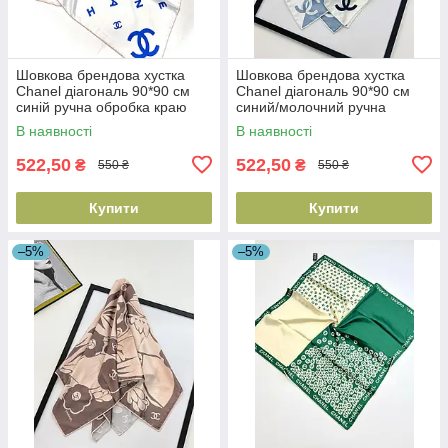
Шовкова брендова хустка
Шовкова брендова хустка
Chanel діагональ 90*90 см
Chanel діагональ 90*90 см
синій ручна обробка краю
синий/молочний ручна
обробка краю
В наявності
В наявності
522,50
522,50
₴
₴
550 ₴
550 ₴
Купити
Купити
–5%
–5%