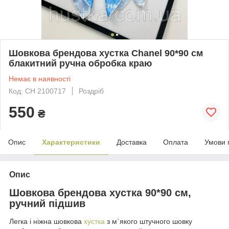
Шовкова брендова хустка Chanel 90*90 см
блакитний ручна обробка краю
Немає в наявності
Код: CH 2100717
Роздріб
550
₴
Опис
Характеристики
Доставка
Оплата
Умови 
Опис
Шовкова брендова хустка 90*90 см,
ручний підшив
Легка і ніжна шовкова
хустка
з м`якого штучного шовку