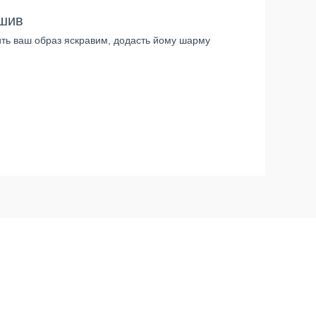
дшив
ить ваш образ яскравим, додасть йому шарму