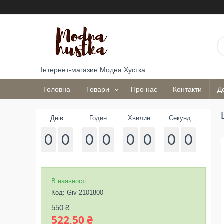
Інтернет-магазин Модна Хустка
Головна
Товари
Про нас
Контакти
Д
Днів
Годин
Хвилин
Секунд
0
0
0
0
0
0
0
0
В наявності
Код:
Giv 2101800
550 ₴
522,50 ₴