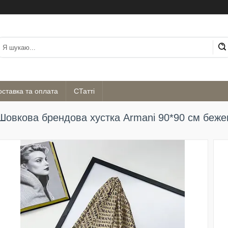
оставка та оплата
СТатті
Шовкова брендова хустка Armani 90*90 см беже