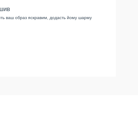
дшив
ить ваш образ яскравим, додасть йому шарму