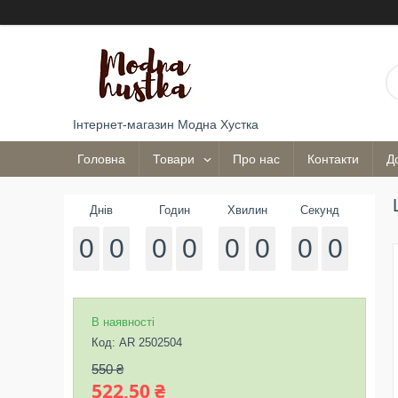
Інтернет-магазин Модна Хустка
Головна
Товари
Про нас
Контакти
Д
Днів
Годин
Хвилин
Секунд
0
0
0
0
0
0
0
0
В наявності
Код:
AR 2502504
550 ₴
522,50 ₴