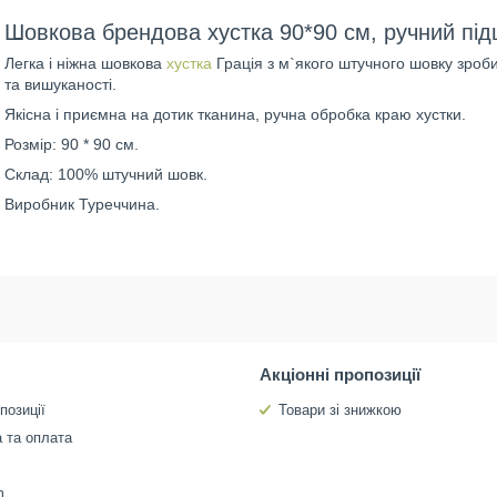
Шовкова брендова хустка 90*90 см, ручний пі
Легка і ніжна шовкова
хустка
Грація з м`якого штучного шовку зроб
та вишуканості.
Якісна і приємна на дотик тканина, ручна обробка краю хустки.
Розмір: 90 * 90 см.
Склад: 100% штучний шовк.
Виробник Туреччина.
Акціонні пропозиції
позиції
Товари зі знижкою
 та оплата
m