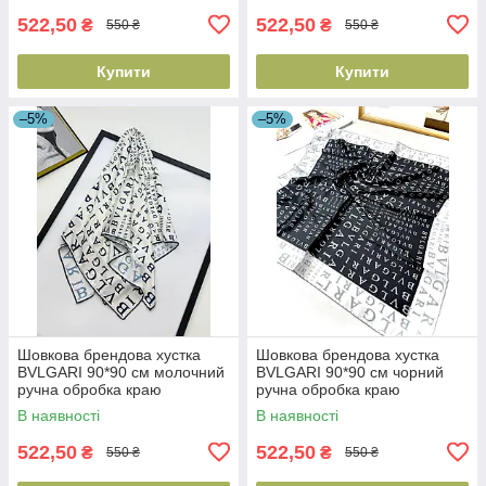
522,50
522,50
₴
₴
550 ₴
550 ₴
Купити
Купити
–5%
–5%
Шовкова брендова хустка
Шовкова брендова хустка
BVLGARI 90*90 см молочний
BVLGARI 90*90 см чорний
ручна обробка краю
ручна обробка краю
В наявності
В наявності
522,50
522,50
₴
₴
550 ₴
550 ₴