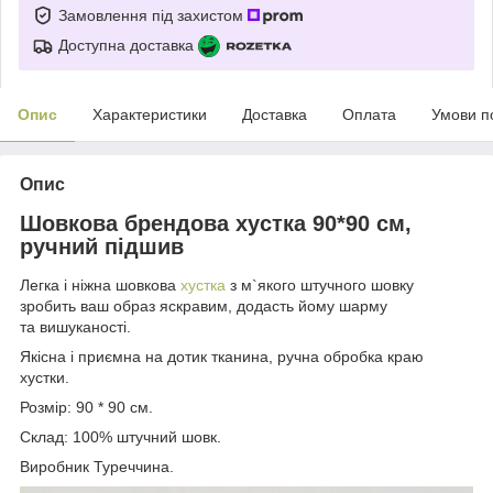
Замовлення під захистом
Доступна доставка
Опис
Характеристики
Доставка
Оплата
Умови п
Опис
Шовкова брендова хустка 90*90 см,
ручний підшив
Легка і ніжна шовкова
хустка
з м`якого штучного шовку
зробить ваш образ яскравим, додасть йому шарму
та вишуканості.
Якісна і приємна на дотик тканина, ручна обробка краю
хустки.
Розмір: 90 * 90 см.
Склад: 100% штучний шовк.
Виробник Туреччина.