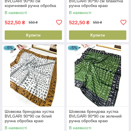
BVLGARI 90*90 см
BVLGARI 90*90 см блакитна
коричневий ручна обробка
ручна обробка краю
краю
В наявності
В наявності
522,50
522,50
₴
₴
550 ₴
550 ₴
Купити
Купити
–5%
–5%
Шовкова брендова хустка
Шовкова брендова хустка
BVLGARI 90*90 см білий
BVLGARI 90*90 см зелений
ручна обробка краю
ручна обробка краю
В наявності
В наявності