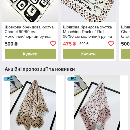
Шовкова брендова хустка
Шовкова брендова хустка
Шовк
Chanel 90*90 см
Moschino Rock n` Roll
Chan
молочний/чорний ручна
90*90 см молочний ручна
блак
обробка краю
обробка краю
кра
500
475
500
₴
₴
500 ₴
Купити
Купити
Акційні пропозиції та новинки
–5%
–5%