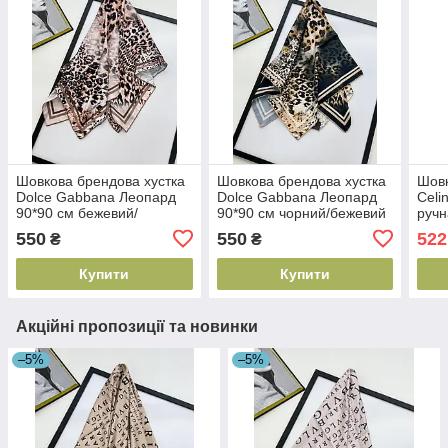
Шовкова брендова хустка
Шовкова брендова хустка
Шовк
Dolce Gabbana Леопард
Dolce Gabbana Леопард
Celi
90*90 см бежевий/
90*90 см чорний/бежевий
ручн
коричневий ручна обробка
ручна обробка краю
550
550
522
₴
₴
краю
Купити
Купити
Акційні пропозиції та новинки
–5%
–5%