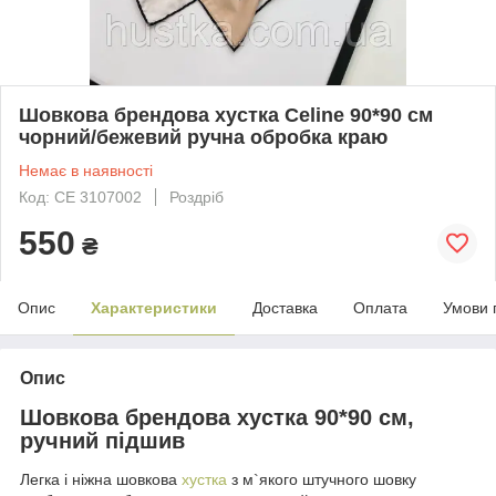
Шовкова брендова хустка Celine 90*90 см
чорний/бежевий ручна обробка краю
Немає в наявності
Код: CE 3107002
Роздріб
550
₴
Опис
Характеристики
Доставка
Оплата
Умови 
Опис
Шовкова брендова хустка 90*90 см,
ручний підшив
Легка і ніжна шовкова
хустка
з м`якого штучного шовку