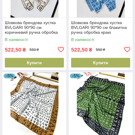
Шовкова брендова хустка
Шовкова брендова хустка
BVLGARI 90*90 см
BVLGARI 90*90 см блакитна
коричневий ручна обробка
ручна обробка краю
краю
В наявності
В наявності
522,50
522,50
₴
₴
550 ₴
550 ₴
Купити
Купити
–5%
–5%