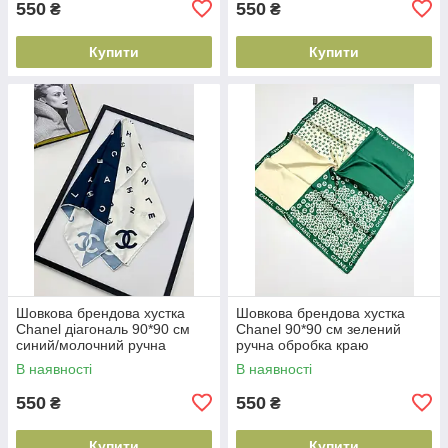
550
550
₴
₴
Купити
Купити
Шовкова брендова хустка
Шовкова брендова хустка
Chanel діагональ 90*90 см
Chanel 90*90 см зелений
синий/молочний ручна
ручна обробка краю
обробка краю
В наявності
В наявності
550
550
₴
₴
Купити
Купити