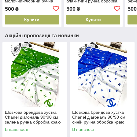
молочний/чорний ручна
блакитний ручна обробка
беже
обробка краю
краю
обро
500
500
500
₴
₴
Купити
Купити
Акційні пропозиції та новинки
Шовкова брендова хустка
Шовкова брендова хустка
Chanel діагональ 90*90 см
Chanel діагональ 90*90 см
зелена ручна обробка краю
синій ручна обробка краю
В наявності
В наявності