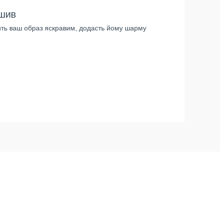
дшив
ить ваш образ яскравим, додасть йому шарму