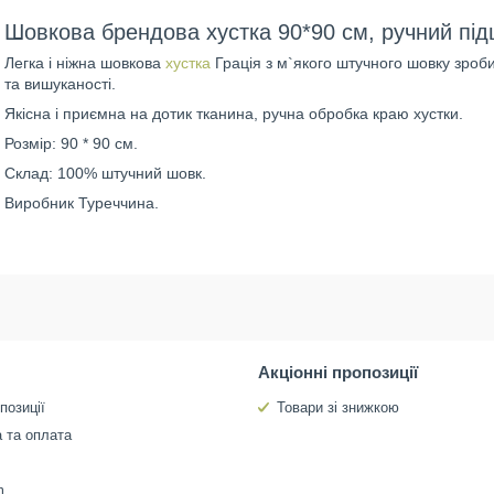
Шовкова брендова хустка 90*90 см, ручний пі
Легка і ніжна шовкова
хустка
Грація з м`якого штучного шовку зроб
та вишуканості.
Якісна і приємна на дотик тканина, ручна обробка краю хустки.
Розмір: 90 * 90 см.
Склад: 100% штучний шовк.
Виробник Туреччина.
Акціонні пропозиції
позиції
Товари зі знижкою
 та оплата
m