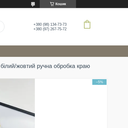
Кошик
+380 (98) 134-73-73
+380 (97) 267-75-72
 білий/жовтий ручна обробка краю
–5%