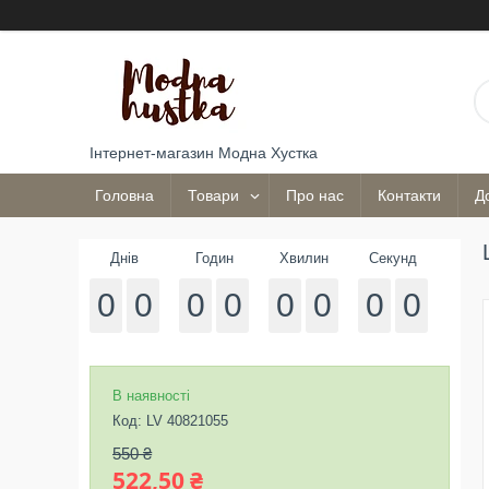
Інтернет-магазин Модна Хустка
Головна
Товари
Про нас
Контакти
Д
Днів
Годин
Хвилин
Секунд
0
0
0
0
0
0
0
0
В наявності
Код:
LV 40821055
550 ₴
522,50 ₴