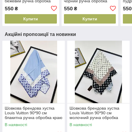
бежевий ручна обробка
чорний ручна обробка
пудр
краю
краю
550
550
550
₴
₴
Купити
Купити
Акційні пропозиції та новинки
Шовкова брендова хустка
Шовкова брендова хустка
Louis Vuitton 90*90 см
Louis Vuitton 90*90 см
блакитна ручна обробка краю
молочний ручна обробка
краю
В наявності
В наявності