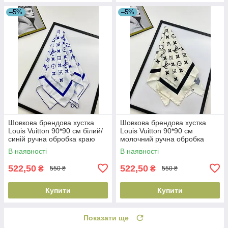
–5%
–5%
Шовкова брендова хустка
Шовкова брендова хустка
Louis Vuitton 90*90 см білий/
Louis Vuitton 90*90 см
синій ручна обробка краю
молочний ручна обробка
краю
В наявності
В наявності
522,50
522,50
₴
₴
550 ₴
550 ₴
Купити
Купити
Показати ще