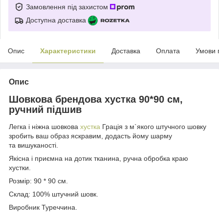
Замовлення під захистом
Доступна доставка
Опис
Характеристики
Доставка
Оплата
Умови 
Опис
Шовкова брендова хустка 90*90 см,
ручний підшив
Легка і ніжна шовкова
хустка
Грація з м`якого штучного шовку
зробить ваш образ яскравим, додасть йому шарму
та вишуканості.
Якісна і приємна на дотик тканина, ручна обробка краю
хустки.
Розмір: 90 * 90 см.
Склад: 100% штучний шовк.
Виробник Туреччина.