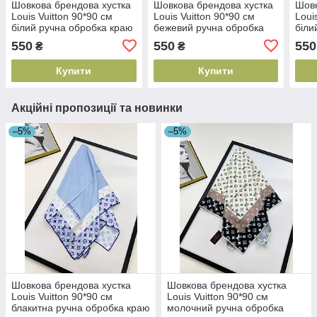
Шовкова брендова хустка
Шовкова брендова хустка
Шовк
Louis Vuitton 90*90 см
Louis Vuitton 90*90 см
Loui
білий ручна обробка краю
бежевий ручна обробка
біли
краю
обро
550
550
550
₴
₴
Купити
Купити
Акційні пропозиції та новинки
–5%
–5%
Шовкова брендова хустка
Шовкова брендова хустка
Louis Vuitton 90*90 см
Louis Vuitton 90*90 см
блакитна ручна обробка краю
молочний ручна обробка