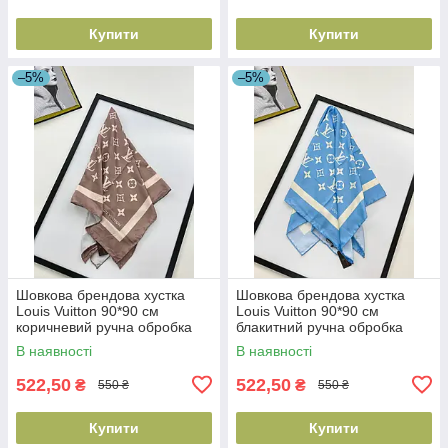
Купити
Купити
–5%
–5%
Шовкова брендова хустка
Шовкова брендова хустка
Louis Vuitton 90*90 см
Louis Vuitton 90*90 см
коричневий ручна обробка
блакитний ручна обробка
краю
краю
В наявності
В наявності
522,50
522,50
₴
₴
550 ₴
550 ₴
Купити
Купити