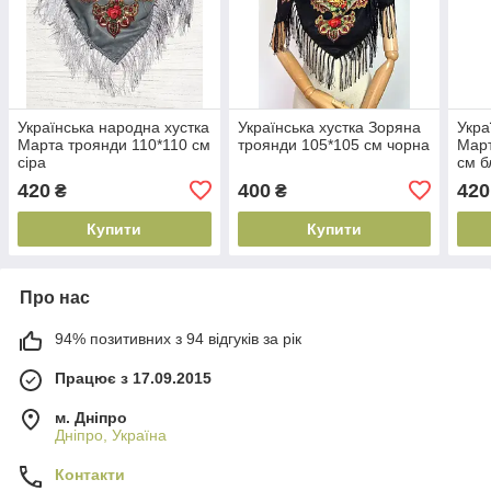
Українська народна хустка
Українська хустка Зоряна
Укра
Марта троянди 110*110 см
троянди 105*105 см чорна
Март
сіра
см б
420
400
420
₴
₴
Купити
Купити
Про нас
94% позитивних з 94 відгуків за рік
Працює з 17.09.2015
м. Дніпро
Дніпро, Україна
Контакти