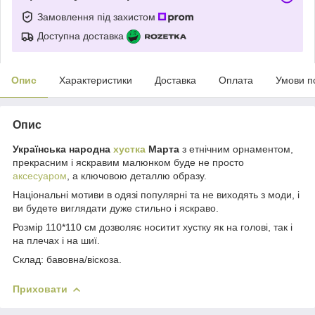
Замовлення під захистом
Доступна доставка
Опис
Характеристики
Доставка
Оплата
Умови п
Опис
Українська народна
хустка
Марта
з етнічним орнаментом,
прекрасним і яскравим малюнком буде не просто
аксесуаром
, а ключовою деталлю образу.
Національні мотиви в одязі популярні та не виходять з моди, і
ви будете виглядати дуже стильно і яскраво.
Розмір 110*110 см дозволяє носитит хустку як на голові, так і
на плечах і на шиї.
Склад: бавовна/віскоза.
Приховати