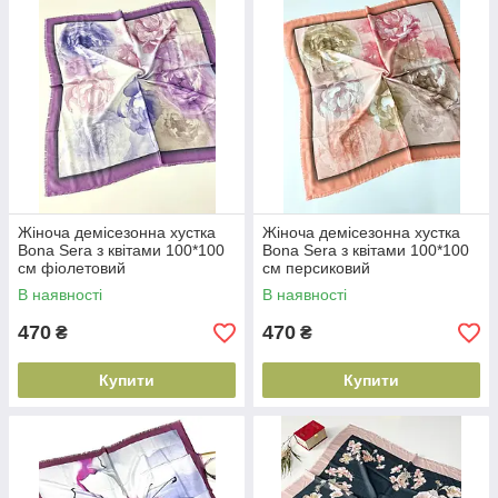
Жіноча демісезонна хустка
Жіноча демісезонна хустка
Bona Sera з квітами 100*100
Bona Sera з квітами 100*100
см фіолетовий
см персиковий
В наявності
В наявності
470
470
₴
₴
Купити
Купити