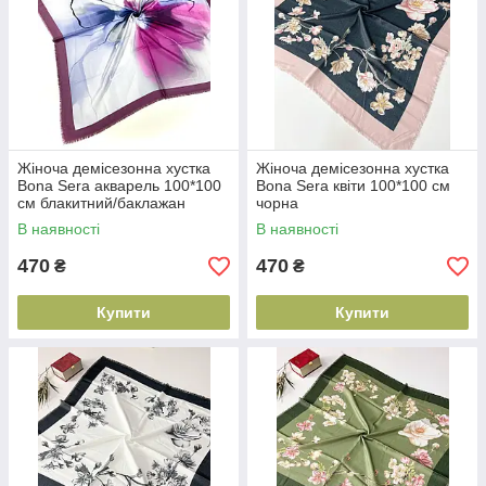
Жіноча демісезонна хустка
Жіноча демісезонна хустка
Bona Sera акварель 100*100
Bona Sera квіти 100*100 см
см блакитний/баклажан
чорна
В наявності
В наявності
470
470
₴
₴
Купити
Купити