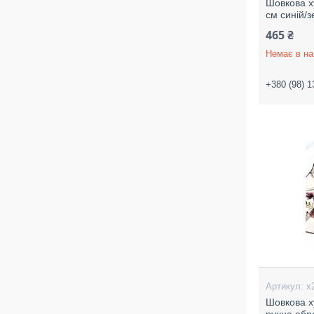
Шовкова х
см синій/
465 ₴
Немає в на
+380 (98) 1
х
Шовкова х