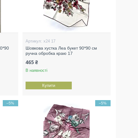
х24 17
90*90
Шовкова хустка Леа букет 90*90 см
ручна обробка краю 17
465 ₴
В наявності
Купити
–5%
–5%