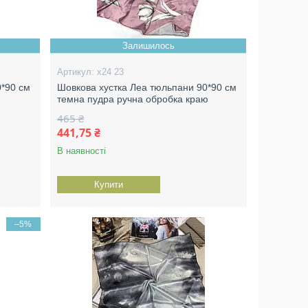
Залишилось
х24 23
0*90 см
Шовкова хустка Леа тюльпани 90*90 см
темна пудра ручна обробка краю
465 ₴
441,75 ₴
В наявності
Купити
–5%