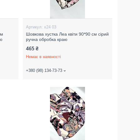
х24 03
см
Шовкова хустка Леа квіти 90*90 см сірий
аю
ручна обробка краю
465 ₴
Немає в наявності
+380 (98) 134-73-73