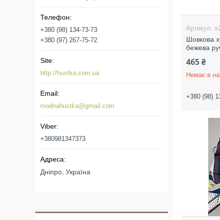
х
+380 (98) 134-73-73
Шовкова х
+380 (97) 267-75-72
бежева ру
465 ₴
http://hustka.com.ua
Немає в на
+380 (98) 1
modnahustka@gmail.com
+380981347373
Дніпро, Україна