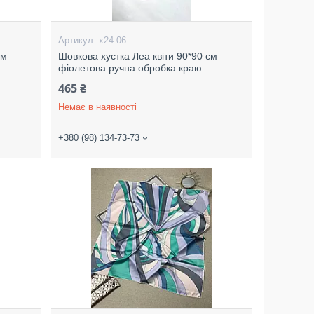
х24 06
см
Шовкова хустка Леа квіти 90*90 см
фіолетова ручна обробка краю
465 ₴
Немає в наявності
+380 (98) 134-73-73