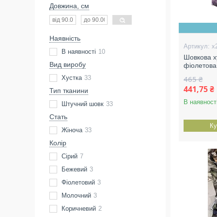
Довжина, см
Наявність
х
В наявності
10
Шовкова х
Вид виробу
фіолетова
Хустка
33
465 ₴
441,75 ₴
Тип тканини
В наявност
Штучний шовк
33
Стать
Ку
Жіноча
33
Колір
Сірий
7
Бежевий
3
Фіолетовий
3
Молочний
3
Коричневий
2