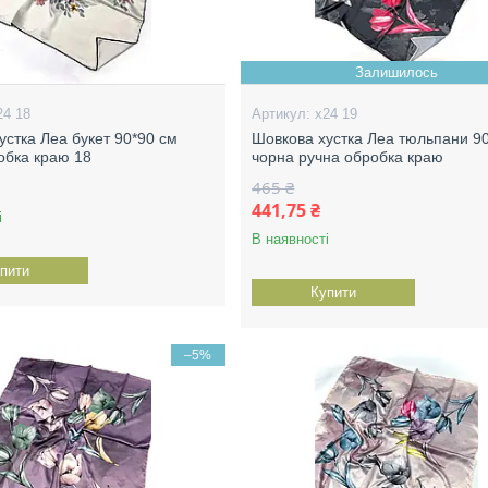
Залишилось
24 18
х24 19
устка Леа букет 90*90 см
Шовкова хустка Леа тюльпани 9
обка краю 18
чорна ручна обробка краю
465 ₴
441,75 ₴
і
В наявності
пити
Купити
–5%