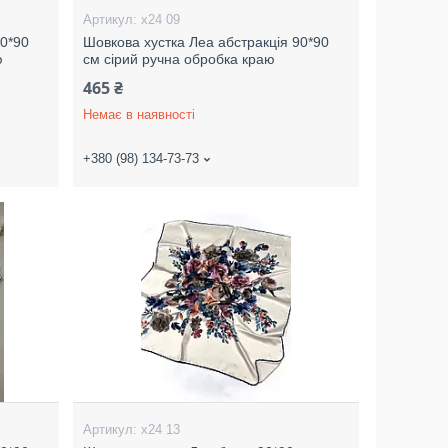
х24 09
90*90
Шовкова хустка Леа абстракція 90*90
ю
см сірий ручна обробка краю
465 ₴
Немає в наявності
+380 (98) 134-73-73
х24 13