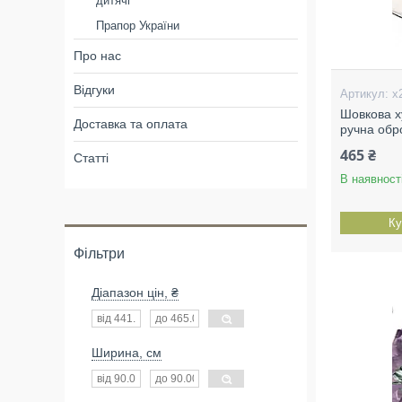
дитячі
Прапор України
Про нас
Відгуки
х
Шовкова х
Доставка та оплата
ручна обр
465 ₴
Статті
В наявност
Ку
Фільтри
Діапазон цін, ₴
Ширина, см