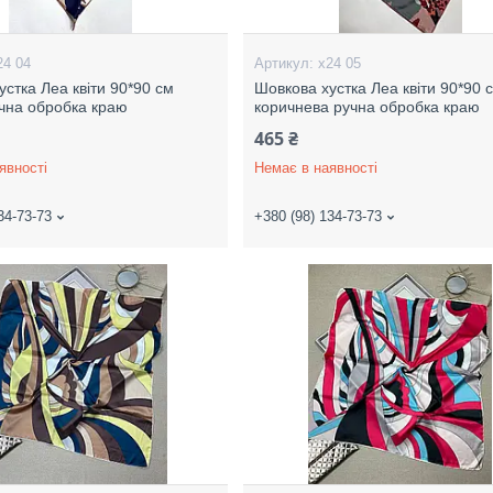
24 04
х24 05
устка Леа квіти 90*90 см
Шовкова хустка Леа квіти 90*90 
чна обробка краю
коричнева ручна обробка краю
465 ₴
явності
Немає в наявності
34-73-73
+380 (98) 134-73-73