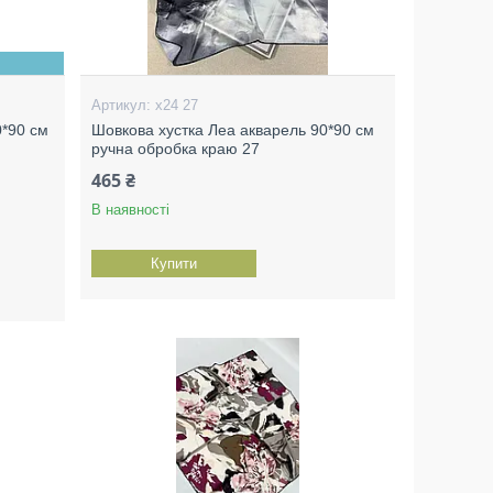
х24 27
0*90 см
Шовкова хустка Леа акварель 90*90 см
ручна обробка краю 27
465 ₴
В наявності
Купити