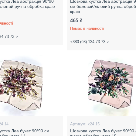
устка Леа абстракція 90*90
Шовкова хустка Леа абстракція 
зелений ручна обробка краю
см бежевий/ліловий ручна оброб
краю
465 ₴
явності
Немає в наявності
34-73-73
+380 (98) 134-73-73
24 14
х24 15
устка Леа букет 90*90 см
Шовкова хустка Леа букет 90*90