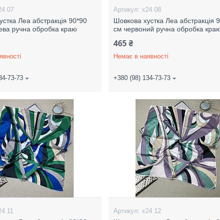
24 07
х24 08
устка Леа абстракція 90*90
Шовкова хустка Леа абстракція 
ева ручна обробка краю
см червоний ручна обробка кра
465 ₴
явності
Немає в наявності
34-73-73
+380 (98) 134-73-73
24 11
х24 12