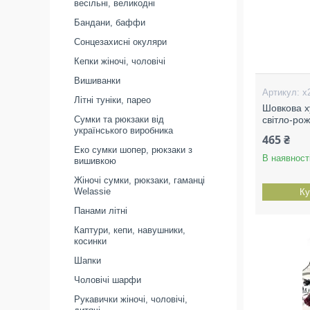
весільні, великодні
Бандани, баффи
Сонцезахисні окуляри
Кепки жіночі, чоловічі
Вишиванки
х
Літні туніки, парео
Шовкова х
Сумки та рюкзаки від
світло-ро
українського виробника
465 ₴
Еко сумки шопер, рюкзаки з
В наявност
вишивкою
Жіночі сумки, рюкзаки, гаманці
Welassie
Ку
Панами літні
Каптури, кепи, навушники,
косинки
Шапки
Чоловічі шарфи
Рукавички жіночі, чоловічі,