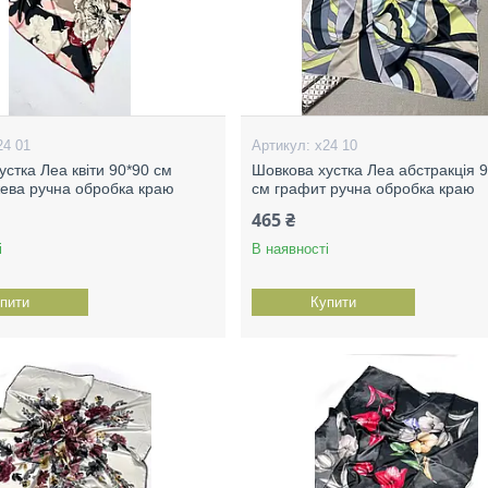
24 01
х24 10
устка Леа квіти 90*90 см
Шовкова хустка Леа абстракція 
жева ручна обробка краю
см графит ручна обробка краю
465 ₴
і
В наявності
пити
Купити