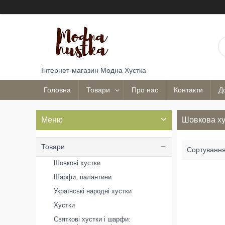
Інтернет-магазин Модна Хустка
Головна
Товари
Про нас
Контакти
Д
Шовкова ху
Товари
Шовкові хустки
Шарфи, палантини
Українські народні хустки
Хустки
Святкові хустки і шарфи: