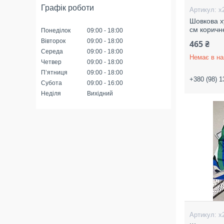
Графік роботи
х
Шовкова х
см коричн
Понеділок
09:00
18:00
Вівторок
09:00
18:00
465 ₴
Середа
09:00
18:00
Немає в на
Четвер
09:00
18:00
Пʼятниця
09:00
18:00
+380 (98) 1
Субота
09:00
16:00
Неділя
Вихідний
х