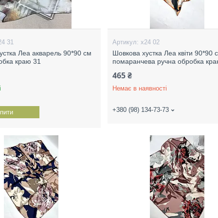
24 31
х24 02
устка Леа акварель 90*90 см
Шовкова хустка Леа квіти 90*90 
обка краю 31
помаранчева ручна обробка кр
465 ₴
і
Немає в наявності
+380 (98) 134-73-73
пити