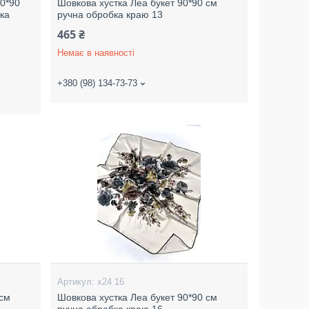
90*90
Шовкова хустка Леа букет 90*90 см
ка
ручна обробка краю 13
465 ₴
Немає в наявності
+380 (98) 134-73-73
х24 16
 см
Шовкова хустка Леа букет 90*90 см