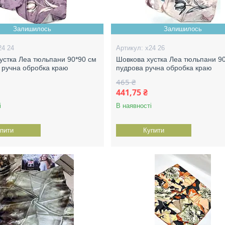
Залишилось
Залишилось
24 24
х24 26
устка Леа тюльпани 90*90 см
Шовкова хустка Леа тюльпани 9
 ручна обробка краю
пудрова ручна обробка краю
465 ₴
441,75 ₴
і
В наявності
пити
Купити