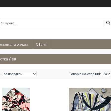
оставка та оплата
СТатті
стка Леа