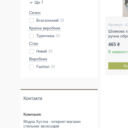
Ще 7
Сезон
Всесезонний
33
х
Країна виробник
Шовкова х
Туреччина
33
ручна обр
Стан
465 ₴
Новий
33
В наявност
Виробник
Ку
Fashion
33
Контакти
Модна Хустка - інтернет-магазин
стильних аксесуарів